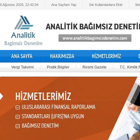
6 Ağustos 2026, 22:42:05
Ana Sayfam Yap
Sık Kullanılanlara Ekle
İle
ANA SAYFA
HAKKIMIZDA
HİZMETLERİMİZ
Vergi Takvimi
Pratik Bilgiler
Resmi Gazete
T.C. Kimlik