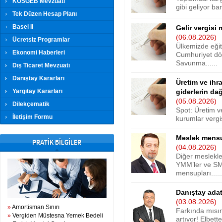
KOSGEB Mevzuatı
gibi geliyor ban
Tek Düzen Hesap Planı
Basel II
Gelir vergisi 
(06.08.2026)
Ücretsiz Programlar
Ülkemizde eğit
Ekonomi Haberleri
Cumhuriyet dön
Savunma......
Dış Ticaret Mevzuatı
Danıştay Kararları
Üretim ve ihr
Yargıtay Kararları
giderlerin dağ
(05.08.2026)
Dilekçematik
Spot: Üretim v
İletişim Formu
kurumlar vergis
Meslek mensu
PRATİK BİLGİLER
(04.08.2026)
Diğer meslekle
YMM’ler ve SM
mensupları.....
Danıştay adat 
(03.08.2026)
»
Amortisman Sınırı
Farkında mısın
»
Vergiden Müstesna Yemek Bedeli
artıyor! Elbette,