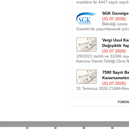
maddesi ile 4447 sayılı sayılı
SGK Genelges
(31.07.2026)
Bilindiği üzere
Gazete'de yayımlanarak yürür
Vergi Usul Ka
Değişiklik Ya
(31.07.2026)
2/9/2021 tarihli ve 31586 sa
Kanunu Genel Tebliği (Sıra No:
7590 Sayılı 
Kararnameler
(31.07.2026)
31 Temmuz 2026 CUMA Resmî
TÜMÜNE