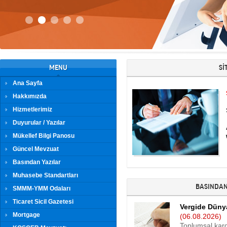
MENU
Sİ
Ana Sayfa
Hakkımızda
Hizmetlerimiz
Duyurular / Yazılar
Mükellef Bilgi Panosu
Güncel Mevzuat
Basından Yazılar
Muhasebe Standartları
BASINDAN
SMMM-YMM Odaları
Ticaret Sicil Gazetesi
Vergide Dünya 
Mortgage
(06.08.2026)
Toplumsal kar