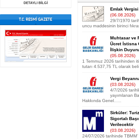
DETAYLI BİLGİ
Emlak Vergisi
(06.08.2026)
T.C. RESMİ GAZETE
29/7/1970 tari
uncu maddesinin birinci fıkras
Muhtasar ve 
Ücret İstisna
İlişkin Duyur
(05.08.2026)
1 Temmuz 2026 tarihinden itib
tutarı 4.537,75 TL olarak belir
Vergi Beyann
(03.08.2026)
4/7/2026 tarih
yayımlanan Baz
Hakkında Genel......
Sirküler: Tur
Sigortalı Baş
Verilecektir
(03.08.2026)
24/07/2026 tarihinde TBMM’ d