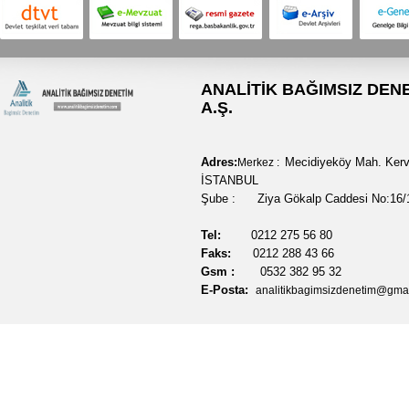
ANALİTİK BAĞIMSIZ DEN
A.Ş.
Adres:
Mecidiyeköy Mah. Kerv
Merkez :
İSTANBUL
Şube : Ziya Gökalp Caddesi No:16/1
Tel:
0212 275 56 80
Faks:
0212 288 43 66
Gsm :
0532 382 95 32
E-Posta:
analitikbagimsizdenetim@gma