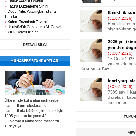
»
Emlak Vergisi Oranları
»
Fatura Düzenleme Sınırı
»
Değer Artış Kazançları İstisna
Emeklilik son
Tutarları
(31.07.2026)
»
Kıdem Tazminatı Tavanı
Emeklilik sonr
»
Usulsüzlük Cezalarına Ait Cetvel
sigortalıların 
»
Yıllık Ücretli İzinler
2026 yılı iki
DETAYLI BİLGİ
yeniden değe
(30.07.2026)
15 Ocak 2026 
MUHASEBE STANDARTLARI
yazımızda açık
Kanunu ile Bazı......
İdari yargı al
(30.07.2026)
7589 sayılı Ka
davaların kaps
Ülke içinde kullanılan muhasebe
incelemesi......
standartlarını uluslararası
standartlarla bütünleştirebilmek için
1995 yılından bu yana 43
TÜMÜNE
uluslararası muhasebe standardı
Türkiye’ye ...
MEV